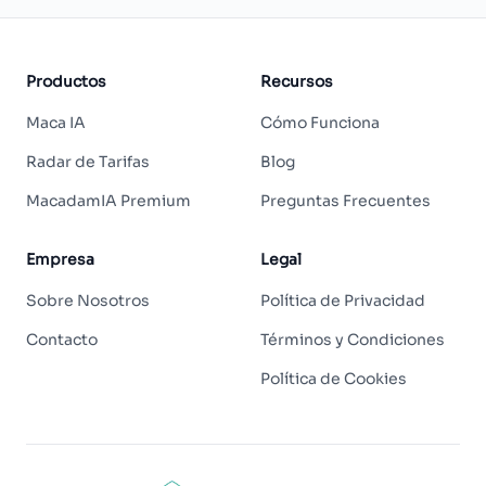
Productos
Recursos
Maca IA
Cómo Funciona
Radar de Tarifas
Blog
MacadamIA Premium
Preguntas Frecuentes
Empresa
Legal
Sobre Nosotros
Política de Privacidad
Contacto
Términos y Condiciones
Política de Cookies