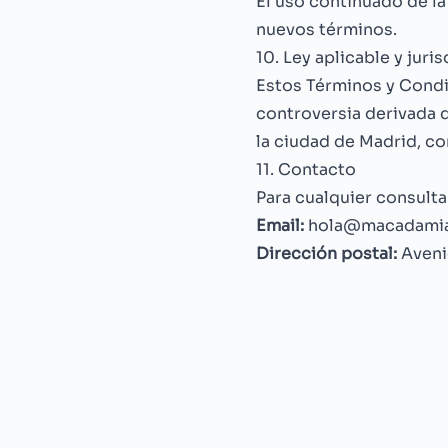
El uso continuado de la
nuevos términos.
10. Ley aplicable y juri
Estos Términos y Condic
controversia derivada d
la ciudad de Madrid, co
11. Contacto
Para cualquier consult
Email:
hola@macadamia
Dirección postal:
Aveni